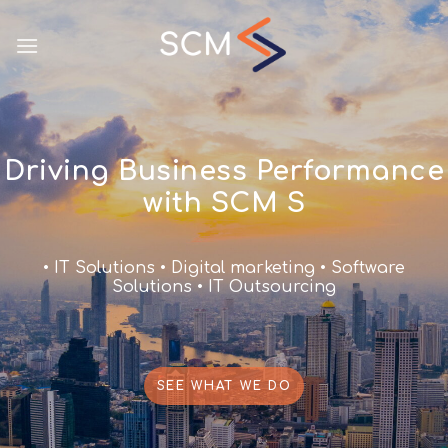
Driving Business Performance
with SCM S
• IT Solutions • Digital marketing • Software
Solutions • IT Outsourcing
SEE WHAT WE DO