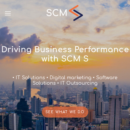
Driving Business Performance
with SCM S
• IT Solutions • Digital marketing • Software
Solutions • IT Outsourcing
SEE WHAT WE DO